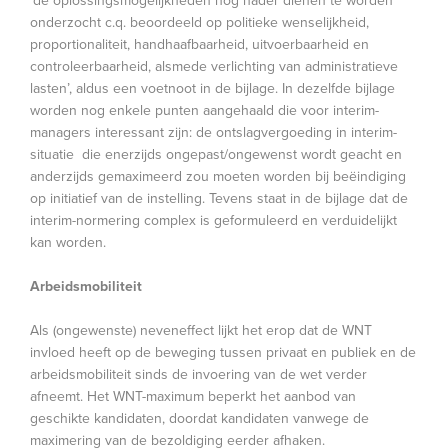
‘de oplossingsmogelijkheden nog nader dienen te worden
onderzocht c.q. beoordeeld op politieke wenselijkheid,
proportionaliteit, handhaafbaarheid, uitvoerbaarheid en
controleerbaarheid, alsmede verlichting van administratieve
lasten’, aldus een voetnoot in de bijlage. In dezelfde bijlage
worden nog enkele punten aangehaald die voor interim-
managers interessant zijn: de ontslagvergoeding in interim-
situatie die enerzijds ongepast/ongewenst wordt geacht en
anderzijds gemaximeerd zou moeten worden bij beëindiging
op initiatief van de instelling. Tevens staat in de bijlage dat de
interim-normering complex is geformuleerd en verduidelijkt
kan worden.
Arbeidsmobiliteit
Als (ongewenste) neveneffect lijkt het erop dat de WNT
invloed heeft op de beweging tussen privaat en publiek en de
arbeidsmobiliteit sinds de invoering van de wet verder
afneemt. Het WNT-maximum beperkt het aanbod van
geschikte kandidaten, doordat kandidaten vanwege de
maximering van de bezoldiging eerder afhaken.