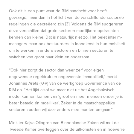
Ook dit is een punt waar de RIM aandacht voor heeft
gevraagd, maar dan in het licht van de verschillende sectorale
regelingen die gecreëerd zijn [3]. Volgens de RIM suggereren
deze verschillen dat grote sectoren moeilijkere opdrachten
kennen dan kleine. Dat is natuurlijk niet zo. Het belet interim-
managers maar ook bestuurders in loondienst in hun mobiliteit
om te werken in andere sectoren en binnen sectoren te
switchen van groot naar klein en andersom.
“Ook hier zorgt de sector dan weer zelf voor eigen
ongewenste regeldruk en ongewenste immobiliteit,” merkt
Johannes Arets (K+V) van de werkgroep Governance van de
RIM op. “Het lijkt alsof we maar niet uit het Angelsaksisch
model kunnen komen van ‘groot en meer mensen onder je is
beter betaald én moeilijker’. Zeker in de maatschappelijke
sectoren zouden wij daar anders mee moeten omgaan.”
Minister Kajsa Ollogren van Binnenlandse Zaken wil met de
Tweede Kamer overleggen over de uitkomsten en in hoeverre