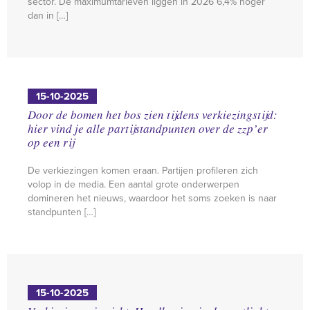
sector. De maximumtarieven liggen in 2026 6,4% hoger
dan in […]
15-10-2025
Door de bomen het bos zien tijdens verkiezingstijd:
hier vind je alle partijstandpunten over de zzp’er
op een rij
De verkiezingen komen eraan. Partijen profileren zich
volop in de media. Een aantal grote onderwerpen
domineren het nieuws, waardoor het soms zoeken is naar
standpunten […]
15-10-2025