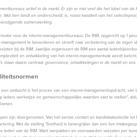
mentbureaus actief in de markt. Er zijn er niet veel die het label van de
 Wat hen bindt en onderscheidt, is, naast kwaliteit van het selectiepro
overstijgende samenwerking.
satie voor de interim-managementbureaus. De RIM, opgericht op 1 januar
im-management te bevorderen en streeft naar verbetering van de eigen ide
esloten bij de RIM. Jaarlijks organiseert de RIM een aantal ledenbijeenk
plexiteit en ontwikkeling van het interim-managementvak wordt belicht.
 staan daarin centraal:
governance, ontwikkelingen in de markt
en
ons
liteitsnormen
, een ambacht
is het proces van een interim-managementopdracht, van beg
p ieders werkwijze en gemeenschappelijke waarden vast te stellen“, aldu
 Oomen.
stappen zijn doorgenomen. Van het eerste contact en kandidaatselectie tot 
tering. Met de stelling ‘Snelheid is belangrijker dan een live intakegesp
de leden van de RIM. Want aanpakken en voorwaarden wisselen per bur