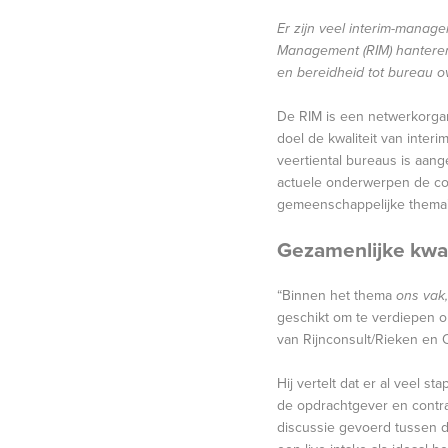
Er zijn veel interim-manage
Management (RIM) hanteren.
en bereidheid tot bureau 
De RIM is een netwerkorgani
doel de kwaliteit van inter
veertiental bureaus is aang
actuele onderwerpen de com
gemeenschappelijke thema’s
Gezamenlijke kwa
“Binnen het thema
ons vak
geschikt om te verdiepen o
van Rijnconsult/Rieken en
Hij vertelt dat er al veel 
de opdrachtgever en contrac
discussie gevoerd tussen 