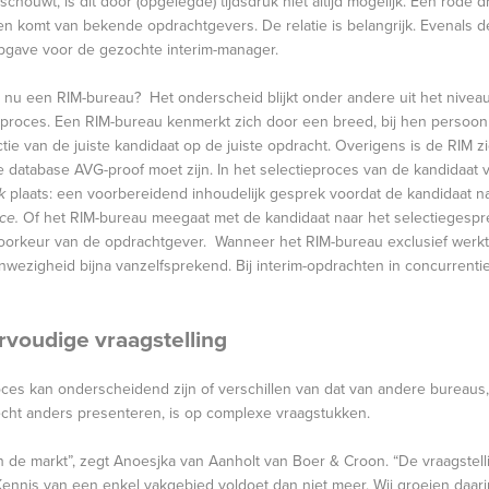
eschouwt, is dit door (opgelegde) tijdsdruk niet altijd mogelijk. Een rode 
n komt van bekende opdrachtgevers. De relatie is belangrijk. Evenals de
pgave voor de gezochte interim-manager.
nu een RIM-bureau? Het onderscheid blijkt onder andere uit het nivea
tieproces. Een RIM-bureau kenmerkt zich door een breed, bij hen persoon
ectie van de juiste kandidaat op de juiste opdracht. Overigens is de RIM 
 database AVG-proof moet zijn. In het selectieproces van de kandidaat vi
k
plaats: een voorbereidend inhoudelijk gesprek voordat de kandidaat n
ce.
Of het RIM-bureau meegaat met de kandidaat naar het selectiegespr
 voorkeur van de opdrachtgever. Wanneer het RIM-bureau exclusief werk
anwezigheid bijna vanzelfsprekend. Bij interim-opdrachten in concurrentie
voudige vraagstelling
roces kan onderscheidend zijn of verschillen van dat van andere bureaus,
echt anders presenteren, is op complexe vraagstukken.
n de markt”, zegt Anoesjka van Aanholt van Boer & Croon. “De vraagstell
ennis van een enkel vakgebied voldoet dan niet meer. Wij groeien daar