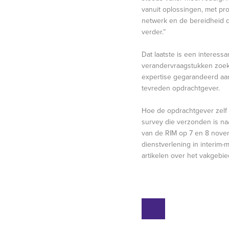
vanuit oplossingen, met pr
netwerk en de bereidheid d
verder.”
Dat laatste is een interes
verandervraagstukken zoekt
expertise gegarandeerd aa
tevreden opdrachtgever.
Hoe de opdrachtgever zelf 
survey die verzonden is n
van de RIM op 7 en 8 nove
dienstverlening in interim
artikelen over het vakgebie