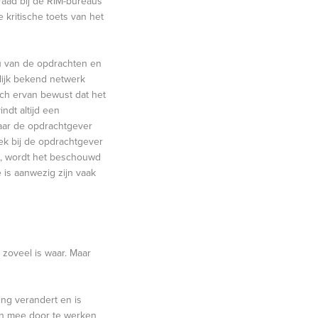
draad bij de RIM-bureaus
 kritische toets van het
u van de opdrachten en
lijk bekend netwerk
zich ervan bewust dat het
ndt altijd een
aar de opdrachtgever
ek bij de opdrachtgever
t, wordt het beschouwd
 is aanwezig zijn vaak
 zoveel is waar. Maar
ing verandert en is
in mee door te werken