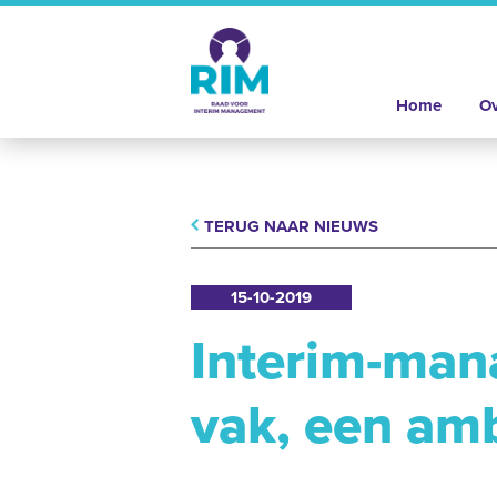
Home
Ov
TERUG NAAR NIEUWS
15-10-2019
Interim-man
vak, een am