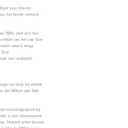
 Raad voor Interim
ces, het brede netwerk
i 1986, stelt zich ten
ntiteit van het vak. Een
omsten waarin langs
 Drie
 vak, een ambacht
.
in tot eind, bij uitstek
s Jan-Willem van Stijn
het voorstelgesprek bij
rek’ is een interessante
eau. Hoewel ieder bureau