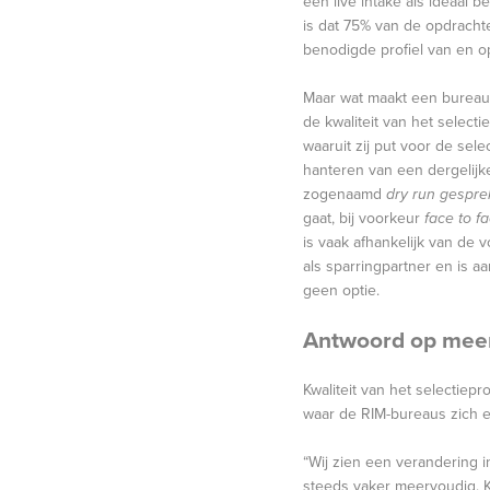
een live intake als ideaal b
is dat 75% van de opdrachte
benodigde profiel van en o
Maar wat maakt een bureau 
de kwaliteit van het selec
waaruit zij put voor de sel
hanteren van een dergelijke
zogenaamd
dry run gespre
gaat, bij voorkeur
face to fa
is vaak afhankelijk van de
als sparringpartner en is a
geen optie.
Antwoord op meer
Kwaliteit van het selectiep
waar de RIM-bureaus zich 
“Wij zien een verandering i
steeds vaker meervoudig. K