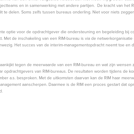
ojectteams en in samenwerking met andere partijen. De kracht van het R
it te delen. Soms zelfs tussen bureaus onderling. Niet voor niets zegge
sante optie voor de opdrachtgever die ondersteuning en begeleiding bij 
. Met de inschakeling van een RIM-bureau is via de netwerkorganisatie
nwezig. Het succes van de interim-managementopdracht neemt toe en 
aankijkt tegen de meerwaarde van een RIM-bureau en wat zijn wensen zij
aar opdrachtgevers van RIM-bureaus. De resultaten worden tijdens de k
mber a.s. besproken. Met de uitkomsten daarvan kan de RIM haar meer
-management aanscherpen. Daarmee is de RIM een proces gestart dat op
d.