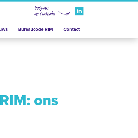
Volg ons
op LinkedIn
uws
Bureaucode RIM
Contact
RIM: ons