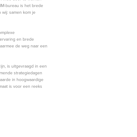
IM-bureau is het brede
n wij: samen kom je
complexe
 ervaring en brede
daarmee de weg naar een
n, is uitgevraagd in een
omende strategiedagen
waarde in hoogwaardige
maat is voor een reeks