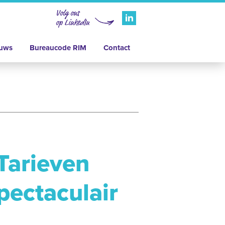
Volg ons
op LinkedIn
uws
Bureaucode RIM
Contact
Tarieven
pectaculair