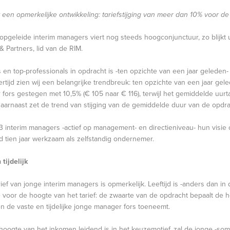
t een opmerkelijke ontwikkeling: tariefstijging van meer dan 10% voor d
geleide interim managers viert nog steeds hoogconjunctuur, zo blijkt u
& Partners, lid van de RIM.
 en top-professionals in opdracht is -ten opzichte van een jaar geleden
rtijd zien wij een belangrijke trendbreuk: ten opzichte van een jaar gele
fors gestegen met 10,5% (€ 105 naar € 116), terwijl het gemiddelde uurta
aarnaast zet de trend van stijging van de gemiddelde duur van de opdrac
 interim managers -actief op management- en directieniveau- hun visie 
eld tien jaar werkzaam als zelfstandig ondernemer.
tijdelijk
rief van jonge interim managers is opmerkelijk. Leeftijd is -anders dan in 
 voor de hoogte van het tarief: de zwaarte van de opdracht bepaalt de ho
en de vaste en tijdelijke jonge manager fors toeneemt.
 hoogte van het inkomen leidend is in het keuzemotief, zal de jonge -s