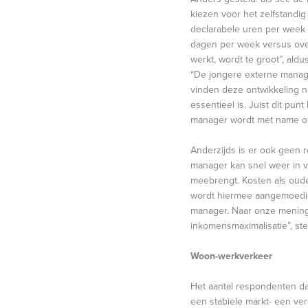
kiezen voor het zelfstandi
declarabele uren per week 
dagen per week versus over
werkt, wordt te groot”, ald
“De jongere externe manager
vinden deze ontwikkeling n
essentieel is. Juist dit pu
manager wordt met name out
Anderzijds is er ook geen 
manager kan snel weer in v
meebrengt. Kosten als ouded
wordt hiermee aangemoedigd
manager. Naar onze mening 
inkomensmaximalisatie”, st
Woon-werkverkeer
Het aantal respondenten dat 
een stabiele markt- een ver