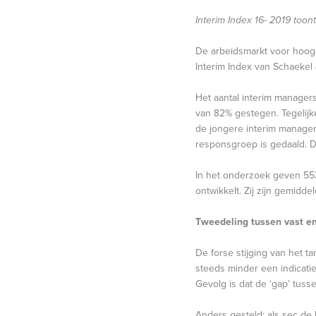
Interim Index 16- 2019 toon
De arbeidsmarkt voor hoogop
Interim Index van Schaekel 
Het aantal interim managers
van 82% gestegen. Tegelijke
de jongere interim manager 
responsgroep is gedaald. D
In het onderzoek geven 553
ontwikkelt. Zij zijn gemidd
Tweedeling tussen vast en 
De forse stijging van het ta
steeds minder een indicatie
Gevolg is dat de ‘gap’ tuss
Anders gesteld: als sec de