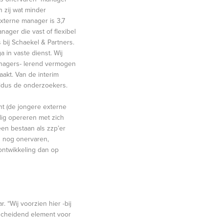
 zij wat minder
xterne manager is 3,7
ager die vast of flexibel
 bij Schaekel & Partners.
 in vaste dienst. Wij
anagers- lerend vermogen
aakt. Van de interim
aldus de onderzoekers.
nt (de jongere externe
dig opereren met zich
een bestaan als zzp’er
s nog onervaren,
ontwikkeling dan op
. “Wij voorzien hier -bij
erscheidend element voor