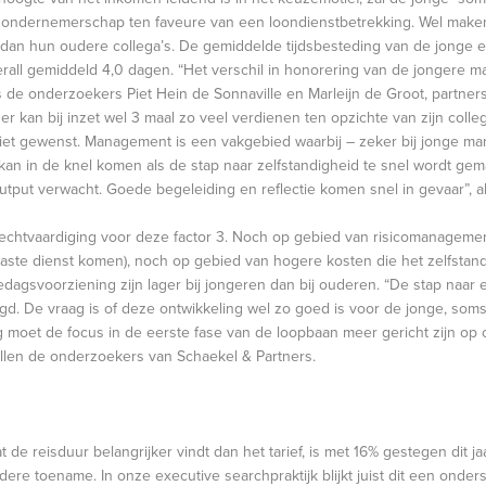
g ondernemerschap ten faveure van een loondienstbetrekking. Wel maken
dan hun oudere collega’s. De gemiddelde tijdsbesteding van de jonge e
all gemiddeld 4,0 dagen. “Het verschil in honorering van de jongere man
us de onderzoekers Piet Hein de Sonnaville en Marleijn de Groot, partners
 kan bij inzet wel 3 maal zo veel verdienen ten opzichte van zijn collega
iet gewenst. Management is een vakgebied waarbij – zeker bij jonge m
nt kan in de knel komen als de stap naar zelfstandigheid te snel wordt gem
put verwacht. Goede begeleiding en reflectie komen snel in gevaar”, 
rechtvaardiging voor deze factor 3. Noch op gebied van risicomanageme
aste dienst komen), noch op gebied van hogere kosten die het zelfstan
agsvoorziening zijn lager bij jongeren dan bij ouderen. “De stap naar 
. De vraag is of deze ontwikkeling wel zo goed is voor de jonge, som
moet de focus in de eerste fase van de loopbaan meer gericht zijn op 
ellen de onderzoekers van Schaekel & Partners.
de reisduur belangrijker vindt dan het tarief, is met 16% gestegen dit jaar
dere toename. In onze executive searchpraktijk blijkt juist dit een ond