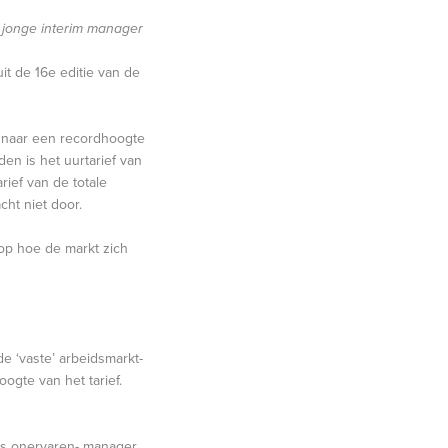
e jonge interim manager
it de 16e editie van de
- naar een recordhoogte
den is het uurtarief van
rief van de totale
ht niet door.
op hoe de markt zich
de ‘vaste’ arbeidsmarkt-
ogte van het tarief.
oms onervaren- manager