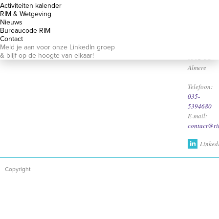
Lidmaatschap
Wetgeving
Waarom
Nieuws
Contact
Activiteiten kalender
1332 CK
RIM?
RIM & Wetgeving
RIM leden
RIM &
Almere
Nieuws
Bestuur
Lidmaatschap
Wetgeving
Bureaucode RIM
Bureaucode
Activiteiten
Postbus
Contact
RIM
kalender
Meld je aan voor onze LinkedIn groep
22142
& blijf op de hoogte van elkaar!
1302 CC
Almere
Telefoon:
035-
5394680
E-mail:
contact@ri
Linked
Copyright