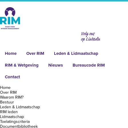
Volg ons
Order Failed
op LinkedIn
Home
Over RIM
Leden & Lidmaatschap
RIM & Wetgeving
Nieuws
Bureaucode RIM
Your transaction failed, please try again or contact
support.
Contact
Home
Over RIM
Waarom RIM?
Bestuur
Leden & Lidmaatschap
RIM leden
Lidmaatschap
Toelatingscriteria
Transistors
Over RIM
Leden &
RIM &
Nieuws
Contact
Documentbibliotheek
71 M