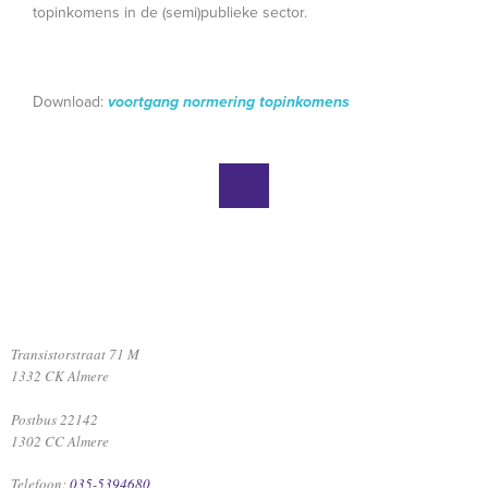
topinkomens in de (semi)publieke sector.
Download:
voortgang normering topinkomens
Transistorstraat 71 M
1332 CK Almere
Postbus 22142
1302 CC Almere
Telefoon:
035-5394680