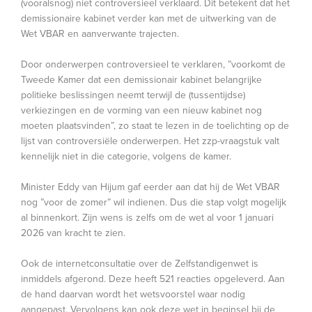
(vooralsnog) niet controversieel verklaard. Dit betekent dat het
demissionaire kabinet verder kan met de uitwerking van de
Wet VBAR en aanverwante trajecten.
Door onderwerpen controversieel te verklaren, ”voorkomt de
Tweede Kamer dat een demissionair kabinet belangrijke
politieke beslissingen neemt terwijl de (tussentijdse)
verkiezingen en de vorming van een nieuw kabinet nog
moeten plaatsvinden”, zo staat te lezen in de toelichting op de
lijst van controversiële onderwerpen. Het zzp-vraagstuk valt
kennelijk niet in die categorie, volgens de kamer.
Minister
Eddy van Hijum gaf eerder aan dat hij de Wet VBAR
nog ”voor de zomer” wil indienen. Dus die stap volgt mogelijk
al binnenkort. Zijn wens is zelfs om de wet al voor 1 januari
2026 van kracht te zien.
Ook de internetconsultatie over de Zelfstandigenwet is
inmiddels afgerond. Deze heeft 521 reacties opgeleverd. Aan
de hand daarvan wordt het wetsvoorstel waar nodig
aangepast. Vervolgens kan ook deze wet in beginsel bij de